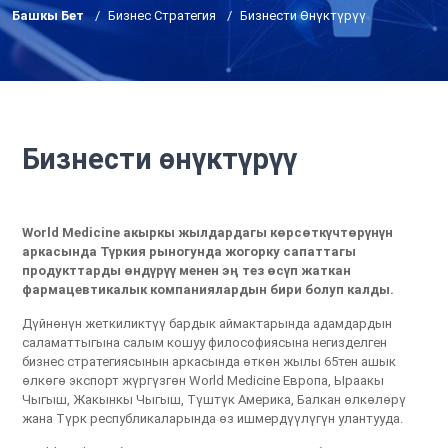
Башкы Бет
Бизнес Стратегия
Бизнести Өнүктүрүү
Бизнести өнүктүрүү
World Medicine акыркы жылдардагы көрсөткүчтөрүнүн
аркасында Түркия рыногунда жогорку сапаттагы
продукттарды өндүрүү менен эң тез өсүп жаткан
фармацевтикалык компаниялардын бири болуп калды.
Дүйнөнүн жеткиликтүү бардык аймактарында адамдардын
саламаттыгына салым кошуу философиясына негизделген
бизнес стратегиясынын аркасында өткөн жылы 65тен ашык
өлкөгө экспорт жүргүзгөн World Medicine Европа, Ыраакы
Чыгыш, Жакынкы Чыгыш, Түштүк Америка, Балкан өлкөлөрү
жана Түрк республикаларында өз ишмердүүлүгүн улантууда.