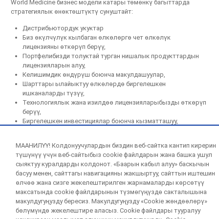
World Medicine бизнес модели катары төмөнкү багыттарда
стратегиялык өнөктөштүктү сунуштайт:
Дистрибьютордук укуктар
Биз өкүлчүлүк кылбаган өлкөлөргө чет өлкөлүк
лицензияны өткөрүп берүү,
Портфелибизди толуктай турган нишалык продукттардын
лицензияларын алуу,
Келишимдик өндүрүш боюнча макулдашуулар,
Шарттары ылайыктуу өлкөлөрдө биргелешкен
ишканаларды түзүү,
Технологиялык жана изилдөө лицензияларыбызды өткөрүп
берүү,
Биргелешкен инвестициялар боюнча кызматташуу,
Эл аралык кызматташуу,
МААНИЛҮҮ! Колдонуучулардын биздин веб-сайтка кантип кирерин
Компанияларды сатып алуу.
түшүнүү үчүн веб-сайтыбыз cookie файлдарын жана башка ушул
сыяктуу куралдарды колдонот. «Баарын кабыл алуу» баскычын
басуу менен, сайттагы навигацияны жакшыртуу, сайттын иштешин
өлчөө жана сизге жекелештирилген жарнамаларды көрсөтүү
максатында cookie файлдарынын түзмөгүңүздө сакталышына
макулдугуңузду бересиз. Макулдугуңузду «Cookie жөндөөлөрү»
Биз менен кызматташууну каалайсызбы?
бөлүмүндө жекелештире аласыз. Cookie файлдары тууралуу